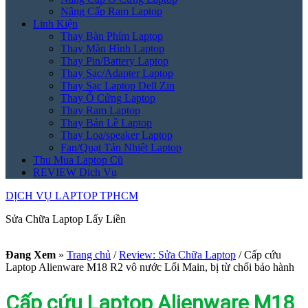
Nâng Cấp Ram Laptop
Linh Kiện
Thay Bàn Phím Laptop
Thay Màn Hình Laptop
Thay Pin/Battery Laptop
Thay Sạc/Adapter Laptop
Thay Sạc Laptop Dell Zin
Thay Ổ Cứng Laptop
Thay Ram Laptop
Thay Bản Lề Laptop
Thay Loa/speaker Laptop
Fan/Quạt Tản Nhiệt Laptop
Thu Mua Laptop Cũ
REVIEW Dịch Vụ
DỊCH VỤ LAPTOP TPHCM
Sửa Chữa Laptop Lấy Liền
Đang Xem
»
Trang chủ
/
Review: Sửa Chữa Laptop
/
Cấp cứu
Laptop Alienware M18 R2 vô nước Lổi Main, bị từ chối bảo hành
Cấp cứu Laptop Alienware M18