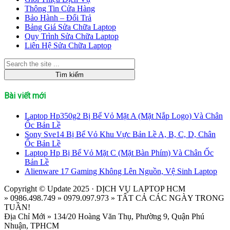
Thông Tin Cửa Hàng
Bảo Hành – Đổi Trả
Bảng Giá Sửa Chữa Laptop
Quy Trình Sửa Chữa Laptop
Liên Hệ Sửa Chữa Laptop
Bài viết mới
Laptop Hp350g2 Bị Bể Vỏ Mặt A (Mặt Nắp Logo) Và Chân
Ốc Bản Lề
Sony Sve14 Bị Bể Vỏ Khu Vực Bản Lề A, B, C, D, Chân
Ốc Bản Lề
Laptop Hp Bị Bể Vỏ Mặt C (Mặt Bàn Phím) Và Chân Ốc
Bản Lề
Alienware 17 Gaming Không Lên Nguồn, Vệ Sinh Laptop
Copyright © Update 2025 · DỊCH VỤ LAPTOP HCM
» 0986.498.749 » 0979.097.973 » TẤT CẢ CÁC NGÀY TRONG
TUẦN!
Địa Chỉ Mới » 134/20 Hoàng Văn Thụ, Phường 9, Quận Phú
Nhuận, TPHCM