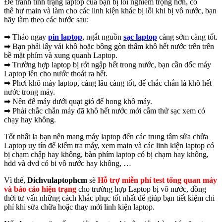
Để tránh tình trạng laptop của bạn bị lỗi nghiêm trọng hơn, có
thê hư main và làm cho các linh kiện khác bị lỗi khi bị vô nước, bạn
hãy làm theo các bước sau:
➡ Tháo ngay
pin laptop
, ngắt nguồn
sạc laptop
càng sớm càng tốt.
➡ Bạn phải lấy vải khô hoặc bông gòn thấm khô hết nước trên trên
bề mặt phím và xung quanh Laptop.
➡ Trường hợp laptop bị rớt ngập hết trong nước, bạn cần dốc máy
Laptop lên cho nước thoát ra hết.
➡ Phơi khô máy laptop, càng lâu càng tốt, để chắc chắn là khô hết
nước trong máy.
➡ Nên để máy dưới quạt gió để hong khô máy.
➡ Phải chắc chắn máy đã khô hết nước mới cắm thử sạc xem có
chạy hay không.
Tốt nhất la bạn nên mang máy laptop đến các trung tâm sửa chửa
Laptop uy tín để kiểm tra máy, xem main và các linh kiện laptop có
bị chạm chập hay không, bàn phím laptop có bị chạm hay không,
hdd và dvd có bi vô nước hay không, …
Vì thế,
Dichvulaptophcm
sẽ
Hỗ trợ miễn phí test tổng quan máy
và báo cáo hiện trạng
cho trường hợp Laptop bị vô nước, đồng
thời tư vấn những cách khắc phục tốt nhất để giúp bạn tiết kiệm chi
phí khi sửa chữa hoặc thay mới linh kiện laptop.