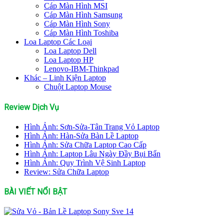
Cáp Màn Hình MSI
Cáp Màn Hình Samsung
Cáp Màn Hình Sony
Cáp Màn Hình Toshiba
Loa Laptop Các Loại
Loa Laptop Dell
Loa Laptop HP
Lenovo-IBM-Thinkpad
Khác – Linh Kiện Laptop
Chuột Laptop Mouse
Review Dịch Vụ
Hình Ảnh: Sơn-Sửa-Tân Trang Vỏ Laptop
Hình Ảnh: Hàn-Sửa Bàn Lề Laptop
Hình Ảnh: Sửa Chữa Laptop Cao Cấp
Hình Ảnh: Laptop Lâu Ngày Đầy Bụi Bẩn
Hình Ảnh: Quy Trình Vệ Sinh Laptop
Review: Sửa Chữa Laptop
BÀI VIẾT NỔI BẬT