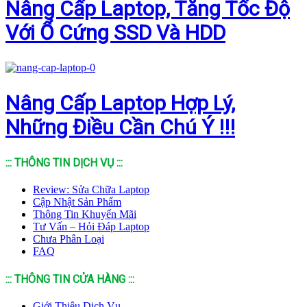
Nâng Cấp Laptop, Tăng Tốc Độ
Với Ổ Cứng SSD Và HDD
Nâng Cấp Laptop Hợp Lý,
Những Điều Cần Chú Ý !!!
::: THÔNG TIN DỊCH VỤ :::
Review: Sửa Chữa Laptop
Cập Nhật Sản Phẩm
Thông Tin Khuyến Mãi
Tư Vấn – Hỏi Đáp Laptop
Chưa Phân Loại
FAQ
::: THÔNG TIN CỬA HÀNG :::
Giới Thiệu Dịch Vụ