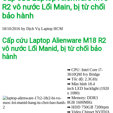
R2 vô nước Lổi Main, bị từ chối
bảo hành
18/10/2016
by Dịch Vụ Laptop HCM
Cấp cứu Laptop Alienware M18 R2
vô nước Lổi Manid, bị từ chối bảo
hành
➡ CPU: Intel Core i7-
3610QM Ivy Bridge
➡ Tốc độ: 2.3GHz
➡ Màn hình 18.4
inch LED backlight (1920
x 1080)
➡ Memory: DDR3
8GB 1600MHz
➡ HDD 750GB 7200rpm
➡ Video Chipset NVIDIA