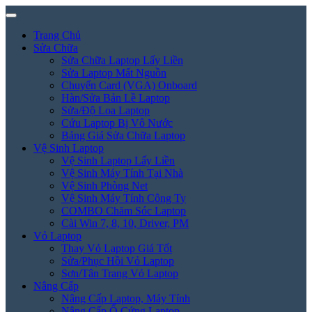
Trang Chủ
Sửa Chữa
Sửa Chữa Laptop Lấy Liền
Sửa Laptop Mất Nguồn
Chuyển Card (VGA) Onboard
Hàn/Sửa Bản Lề Laptop
Sửa/Độ Loa Laptop
Cứu Laptop Bị Vô Nước
Bảng Giá Sửa Chữa Laptop
Vệ Sinh Laptop
Vệ Sinh Laptop Lấy Liền
Vệ Sinh Máy Tính Tại Nhà
Vệ Sinh Phòng Net
Vệ Sinh Máy Tính Công Ty
COMBO Chăm Sóc Laptop
Cài Win 7, 8, 10, Driver, PM
Vỏ Laptop
Thay Vỏ Laptop Giá Tốt
Sửa/Phục Hồi Vỏ Laptop
Sơn/Tân Trang Vỏ Laptop
Nâng Cấp
Nâng Cấp Laptop, Máy Tính
Nâng Cấp Ổ Cứng Laptop