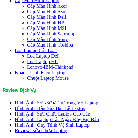
Cáp Màn Hình Laptop
Cáp Màn Hình Acer
Cáp Màn Hình Asus
Cáp Màn Hình Dell
Cáp Màn Hình HP
Cáp Màn Hình MSI
Cáp Màn Hình Samsung
Cáp Màn Hình Sony
Cáp Màn Hình Toshiba
Loa Laptop Các Loại
Loa Laptop Dell
Loa Laptop HP
Lenovo-IBM-Thinkpad
Khác – Linh Kiện Laptop
Chuột Laptop Mouse
Review Dịch Vụ
Hình Ảnh: Sơn-Sửa-Tân Trang Vỏ Laptop
Hình Ảnh: Hàn-Sửa Bàn Lề Laptop
Hình Ảnh: Sửa Chữa Laptop Cao Cấp
Hình Ảnh: Laptop Lâu Ngày Đầy Bụi Bẩn
Hình Ảnh: Quy Trình Vệ Sinh Laptop
Review: Sửa Chữa Laptop