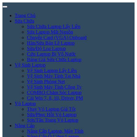
Trang Chủ
Sửa Chữa
Sửa Chữa Laptop Lấy Liền
Sửa Laptop Mất Nguồn
Chuyển Card (VGA) Onboard
Hàn/Sửa Bản Lề Laptop
Sửa/Độ Loa Laptop
Cứu Laptop Bị Vô Nước
Bảng Giá Sửa Chữa Laptop
Vệ Sinh Laptop
Vệ Sinh Laptop Lấy Liền
Vệ Sinh Máy Tính Tại Nhà
Vệ Sinh Phòng Net
Vệ Sinh Máy Tính Công Ty
COMBO Chăm Sóc Laptop
Cài Win 7, 8, 10, Driver, PM
Vỏ Laptop
Thay Vỏ Laptop Giá Tốt
Sửa/Phục Hồi Vỏ Laptop
Sơn/Tân Trang Vỏ Laptop
Nâng Cấp
Nâng Cấp Laptop, Máy Tính
Nâng Cấp Ổ Cứng Laptop