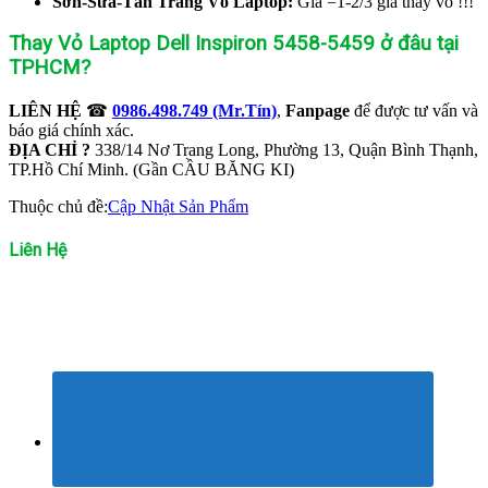
Sơn-Sửa-Tân Trang Vỏ Laptop:
Giá =1-2/3 giá thay vỏ !!!
Thay Vỏ Laptop Dell Inspiron 5458-5459 ở đâu tại
TPHCM?
LIÊN HỆ
☎
0986.498.749 (Mr.Tín)
,
Fanpage
để được tư vấn và
báo giá chính xác.
ĐỊA CHỈ ?
338/14 Nơ Trang Long, Phường 13, Quận Bình Thạnh,
TP.Hồ Chí Minh. (Gần CẦU BĂNG KI)
Thuộc chủ đề:
Cập Nhật Sản Phẩm
Liên Hệ