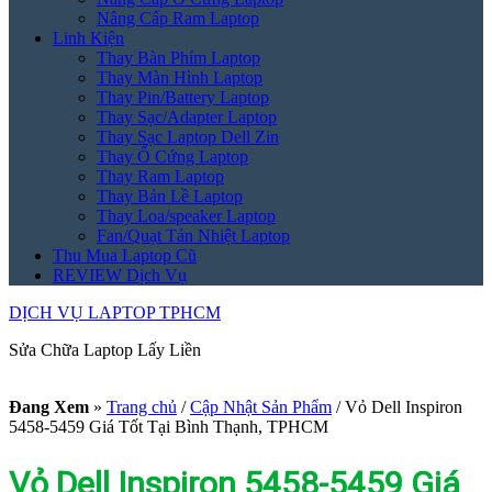
Nâng Cấp Ram Laptop
Linh Kiện
Thay Bàn Phím Laptop
Thay Màn Hình Laptop
Thay Pin/Battery Laptop
Thay Sạc/Adapter Laptop
Thay Sạc Laptop Dell Zin
Thay Ổ Cứng Laptop
Thay Ram Laptop
Thay Bản Lề Laptop
Thay Loa/speaker Laptop
Fan/Quạt Tản Nhiệt Laptop
Thu Mua Laptop Cũ
REVIEW Dịch Vụ
DỊCH VỤ LAPTOP TPHCM
Sửa Chữa Laptop Lấy Liền
Đang Xem
»
Trang chủ
/
Cập Nhật Sản Phẩm
/
Vỏ Dell Inspiron
5458-5459 Giá Tốt Tại Bình Thạnh, TPHCM
Vỏ Dell Inspiron 5458-5459 Giá