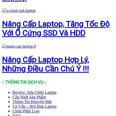
Nâng Cấp Laptop, Tăng Tốc Độ
Với Ổ Cứng SSD Và HDD
Nâng Cấp Laptop Hợp Lý,
Những Điều Cần Chú Ý !!!
::: THÔNG TIN DỊCH VỤ :::
Review: Sửa Chữa Laptop
Cập Nhật Sản Phẩm
Thông Tin Khuyến Mãi
Tư Vấn – Hỏi Đáp Laptop
Chưa Phân Loại
FAQ