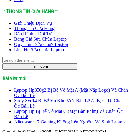
::: THÔNG TIN CỬA HÀNG :::
Giới Thiệu Dịch Vụ
Thông Tin Cửa Hàng
Bảo Hành – Đổi Trả
Bảng Giá Sửa Chữa Laptop
Quy Trình Sửa Chữa Laptop
Liên Hệ Sửa Chữa Laptop
Bài viết mới
Laptop Hp350g2 Bị Bể Vỏ Mặt A (Mặt Nắp Logo) Và Chân
Ốc Bản Lề
Sony Sve14 Bị Bể Vỏ Khu Vực Bản Lề A, B, C, D, Chân
Ốc Bản Lề
Laptop Hp Bị Bể Vỏ Mặt C (Mặt Bàn Phím) Và Chân Ốc
Bản Lề
Alienware 17 Gaming Không Lên Nguồn, Vệ Sinh Laptop
Copyright © Update 2025 · DỊCH VỤ LAPTOP HCM