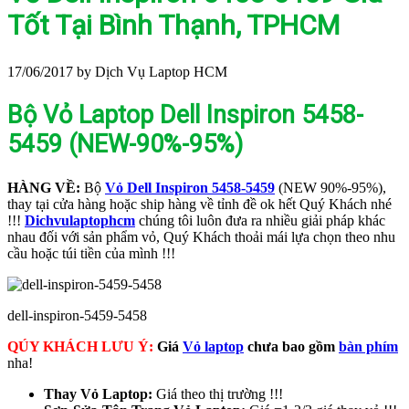
Tốt Tại Bình Thạnh, TPHCM
17/06/2017
by Dịch Vụ Laptop HCM
Bộ Vỏ Laptop Dell Inspiron 5458-
5459 (NEW-90%-95%)
HÀNG VỀ:
Bộ
Vỏ Dell Inspiron 5458-5459
(NEW 90%-95%),
thay tại cửa hàng hoặc ship hàng về tỉnh đề ok hết Quý Khách nhé
!!!
Dichvulaptophcm
chúng tôi luôn đưa ra nhiều giải pháp khác
nhau đối với sản phẩm vỏ, Quý Khách thoải mái lựa chọn theo nhu
cầu hoặc túi tiền của mình !!!
dell-inspiron-5459-5458
QÚY KHÁCH LƯU Ý:
Giá
Vỏ laptop
chưa bao gồm
bàn phím
nha!
Thay Vỏ Laptop:
Giá theo thị trường !!!