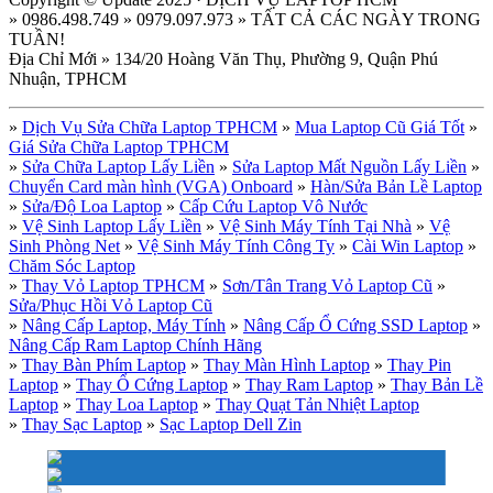
» 0986.498.749 » 0979.097.973 » TẤT CẢ CÁC NGÀY TRONG
TUẦN!
Địa Chỉ Mới » 134/20 Hoàng Văn Thụ, Phường 9, Quận Phú
Nhuận, TPHCM
»
Dịch Vụ Sửa Chữa Laptop TPHCM
»
Mua Laptop Cũ Giá Tốt
»
Giá Sửa Chữa Laptop TPHCM
»
Sửa Chữa Laptop Lấy Liền
»
Sửa Laptop Mất Nguồn Lấy Liền
»
Chuyển Card màn hình (VGA) Onboard
»
Hàn/Sửa Bản Lề Laptop
»
Sửa/Độ Loa Laptop
»
Cấp Cứu Laptop Vô Nước
»
Vệ Sinh Laptop Lấy Liền
»
Vệ Sinh Máy Tính Tại Nhà
»
Vệ
Sinh Phòng Net
»
Vệ Sinh Máy Tính Công Ty
»
Cài Win Laptop
»
Chăm Sóc Laptop
»
Thay Vỏ Laptop TPHCM
»
Sơn/Tân Trang Vỏ Laptop Cũ
»
Sửa/Phục Hồi Vỏ Laptop Cũ
»
Nâng Cấp Laptop, Máy Tính
»
Nâng Cấp Ổ Cứng SSD Laptop
»
Nâng Cấp Ram Laptop Chính Hãng
»
Thay Bàn Phím Laptop
»
Thay Màn Hình Laptop
»
Thay Pin
Laptop
»
Thay Ổ Cứng Laptop
»
Thay Ram Laptop
»
Thay Bản Lề
Laptop
»
Thay Loa Laptop
»
Thay Quạt Tản Nhiệt Laptop
»
Thay Sạc Laptop
»
Sạc Laptop Dell Zin