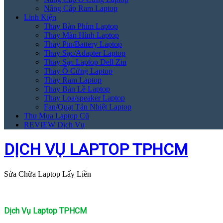
Nâng Cấp Ram Laptop
Linh Kiện
Thay Bàn Phím Laptop
Thay Màn Hình Laptop
Thay Pin/Battery Laptop
Thay Sạc/Adapter Laptop
Thay Sạc Laptop Dell Zin
Thay Ổ Cứng Laptop
Thay Ram Laptop
Thay Bản Lề Laptop
Thay Loa/speaker Laptop
Fan/Quạt Tản Nhiệt Laptop
Thu Mua Laptop Cũ
REVIEW Dịch Vụ
DỊCH VỤ LAPTOP TPHCM
Sửa Chữa Laptop Lấy Liền
Dịch Vụ Laptop TPHCM