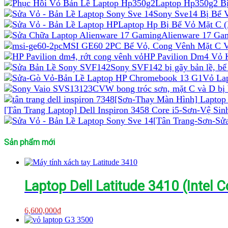
Laptop Hp350g2 B
Sony Sve14 Bị Bể 
Laptop Hp Bị Bể Vỏ Mặt C 
Alienware 17 Ga
MSI GE60 2PC Bể Vỏ, Cong Vênh Mặt C V
HP Pavilion Dm4 Vỏ 
Sony SVF142 bị gãy bản lề, bể 
Vỏ La
[Sơn-Thay Màn Hình] Laptop
[Tân Trang Laptop] Dell Inspiron 3458 Core i5-Sơn-Vệ Si
[Tân Trang-Sơn-Sửa
Sản phẩm mới
Laptop Dell Latitude 3410 (Intel
6,600,000
₫