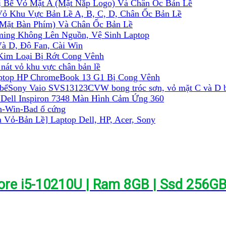
ị Bể Vỏ Mặt A (Mặt Nắp Logo) Và Chân Ốc Bản Lề
Vỏ Khu Vực Bản Lề A, B, C, D, Chân Ốc Bản Lề
(Mặt Bàn Phím) Và Chân Ốc Bản Lề
ming Không Lên Nguồn, Vệ Sinh Laptop
à D, Độ Fan, Cài Win
Kim Loại Bị Rớt Cong Vênh
nát vỏ khu vực chân bản lề
ptop HP ChromeBook 13 G1 Bị Cong Vênh
Sony Vaio SVS13123CVW bong tróc sơn, vỏ mặt C và D b
 Dell Inspiron 7348 Màn Hình Cảm Ứng 360
nh-Win-Bad ổ cứng
 Vỏ-Bản Lề] Laptop Dell, HP, Acer, Sony
 Core i5-10210U | Ram 8GB | Ssd 256G