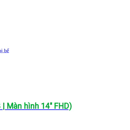
ị bể
B | Màn hình 14″ FHD)