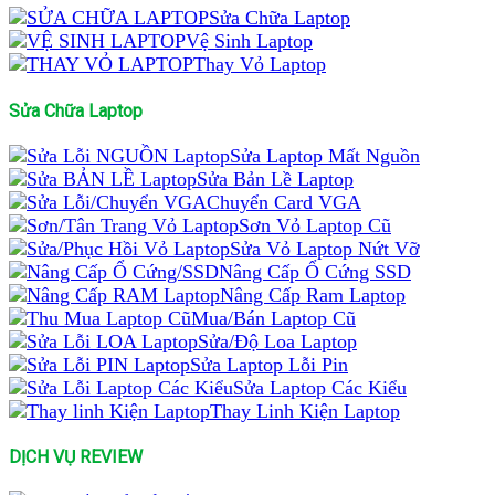
Sửa Chữa Laptop
Vệ Sinh Laptop
Thay Vỏ Laptop
Sửa Chữa Laptop
Sửa Laptop Mất Nguồn
Sửa Bản Lề Laptop
Chuyển Card VGA
Sơn Vỏ Laptop Cũ
Sửa Vỏ Laptop Nứt Vỡ
Nâng Cấp Ổ Cứng SSD
Nâng Cấp Ram Laptop
Mua/Bán Laptop Cũ
Sửa/Độ Loa Laptop
Sửa Laptop Lỗi Pin
Sửa Laptop Các Kiểu
Thay Linh Kiện Laptop
DỊCH VỤ REVIEW