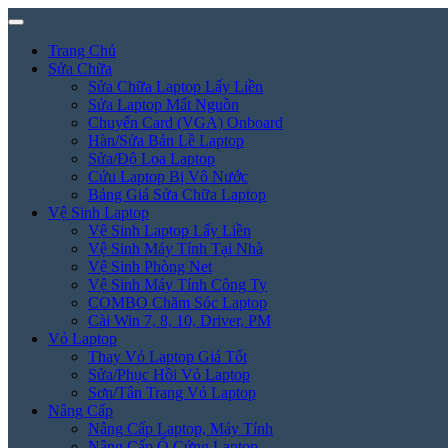
Trang Chủ
Sửa Chữa
Sửa Chữa Laptop Lấy Liền
Sửa Laptop Mất Nguồn
Chuyển Card (VGA) Onboard
Hàn/Sửa Bản Lề Laptop
Sửa/Độ Loa Laptop
Cứu Laptop Bị Vô Nước
Bảng Giá Sửa Chữa Laptop
Vệ Sinh Laptop
Vệ Sinh Laptop Lấy Liền
Vệ Sinh Máy Tính Tại Nhà
Vệ Sinh Phòng Net
Vệ Sinh Máy Tính Công Ty
COMBO Chăm Sóc Laptop
Cài Win 7, 8, 10, Driver, PM
Vỏ Laptop
Thay Vỏ Laptop Giá Tốt
Sửa/Phục Hồi Vỏ Laptop
Sơn/Tân Trang Vỏ Laptop
Nâng Cấp
Nâng Cấp Laptop, Máy Tính
Nâng Cấp Ổ Cứng Laptop