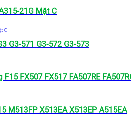
1 A315-21G Mặt C
 G3 G3-571 G3-572 G3-573
ng F15 FX507 FX517 FA507RE FA50
A515 M513FP X513EA X513EP A515EA